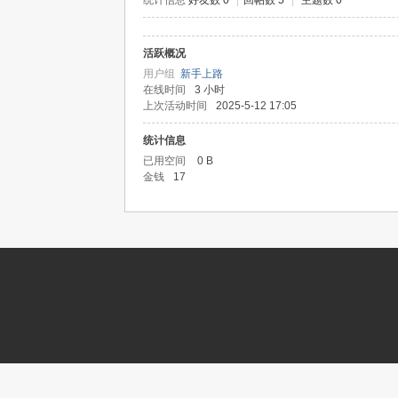
统计信息
好友数 0
|
回帖数 5
|
主题数 0
活跃概况
记
用户组
新手上路
在线时间
3 小时
上次活动时间
2025-5-12 17:05
统计信息
已用空间
0 B
金钱
17
论