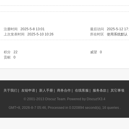
注册时间
2025-5-8 13:01
最后访问
2025-5-12 17
上次发表时间
2025-5-10 10:26
所在时区
使用系统默认
积分
22
威望
0
贡献
0
关于我们 |
友链申请 |
新人手册 |
商务合作 |
在线客服 |
服务条款 |
其它事项
© 2001-2013
Discuz Team.
Powered by
Discuz!
X3.4
GMT+8, 2026-8-7 05:46, Processed in 0.020894 second(s), 16 queries .