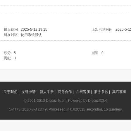
最后访问
2025-5-12 19:15
上次活动时间
2025-5-1
所在时区
使用系统默认
积分
5
威望
0
贡献
0
关于我们 |
友链申请 |
新人手册 |
商务合作 |
在线客服 |
服务条款 |
其它事项
© 2001-2013
Discuz Team.
Powered by
Discuz!
X3.4
GMT+8, 2026-8-8 23:49, Processed in 0.020513 second(s), 16 queries .