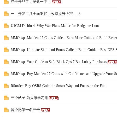
终于开**了，纪念一下！
一、开发工具全面迭代，效率提升 80%
...
2
记
U4GM Diablo 4: Why War Plans Matter for Endgame Loot
MMOexp: Madden 27 Coins Guide – Earn More Coins and Build Faste
MMOexp: Ultimate Skull and Bones Galleon Build Guide – Best DPS 
MMOexp: Your Guide to Safe Black Ops 7 Bot Lobby Purchases
论
MMOexp: Buy Madden 27 Coins with Confidence and Upgrade Your S
RSorder: Buy OSRS Gold the Smart Way and Focus on the Fun
开个帖子 为大家学习用
冒个泡第一名开干